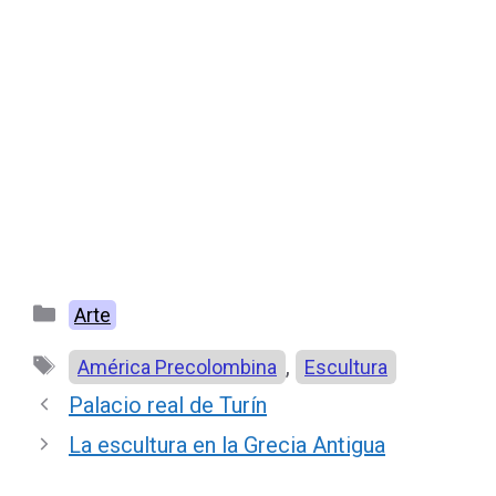
Categorías
Arte
Etiquetas
,
América Precolombina
Escultura
Palacio real de Turín
La escultura en la Grecia Antigua