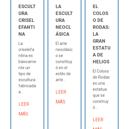
ESCULT
LA
EL
URA
ESCULT
COLOS
CRISEL
URA
O DE
EFANTI
NEOCL
RODAS:
NA
ÁSICA
LA
GRAN
La
El arte
ESTATU
criselefa
neoclásic
A DE
ntina es
o se
HELIOS
básicame
constituy
nte un
ó en el
El Coloso
tipo de
estilo de
de Rodas
escultura
arte...
es una
fabricada
estatua
LEER
a...
que se
MÁS
construy
LEER
ó...
MÁS
LEER