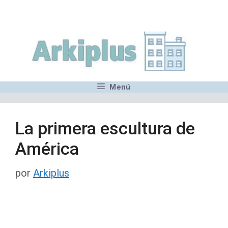
Saltar
,MN,MMN,MN,MN,MN,MN,M
al
contenido
Menú
La primera escultura de
América
por
Arkiplus