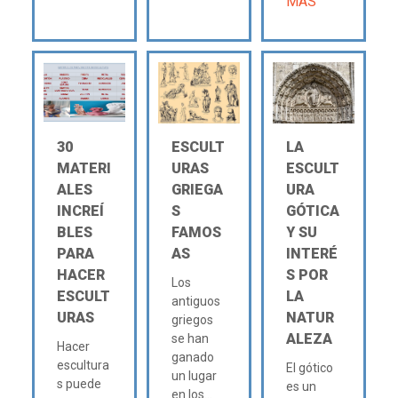
MÁS
30
ESCULT
LA
MATERI
URAS
ESCULT
ALES
GRIEGA
URA
INCREÍ
S
GÓTICA
BLES
FAMOS
Y SU
PARA
AS
INTERÉ
HACER
S POR
Los
ESCULT
LA
antiguos
URAS
NATUR
griegos
ALEZA
se han
Hacer
ganado
escultura
El gótico
un lugar
s puede
es un
en los...