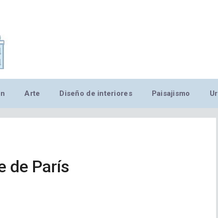
,MN,MMN,MN,MN,MN,MN,M
ón
Arte
Diseño de interiores
Paisajismo
Ur
 de París