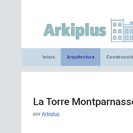
Saltar
al
contenido
Inicio
Arquitectura
Construcci
La Torre Montparnasse
por
Arkiplus