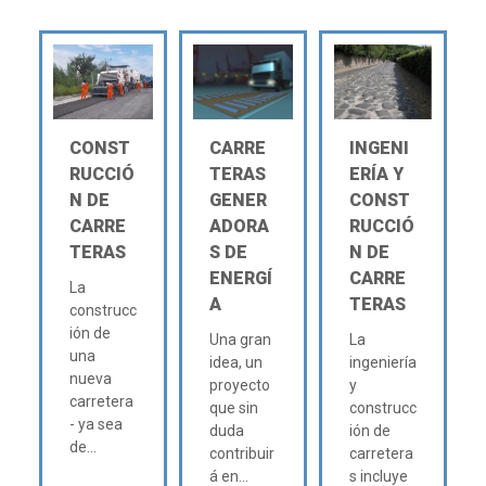
CONST
CARRE
INGENI
RUCCIÓ
TERAS
ERÍA Y
N DE
GENER
CONST
CARRE
ADORA
RUCCIÓ
TERAS
S DE
N DE
ENERGÍ
CARRE
La
A
TERAS
construcc
ión de
Una gran
La
una
idea, un
ingeniería
nueva
proyecto
y
carretera
que sin
construcc
- ya sea
duda
ión de
de...
contribuir
carretera
á en...
s incluye