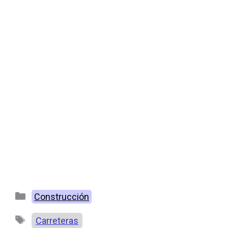
Categorías
Construcción
Etiquetas
Carreteras