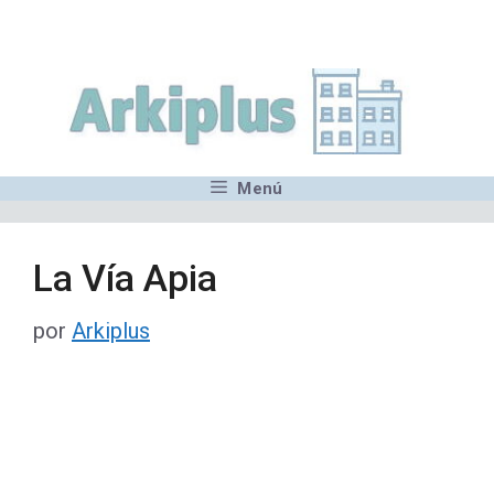
Saltar
,MN,MMN,MN,MN,MN,MN,M
al
contenido
Menú
La Vía Apia
por
Arkiplus