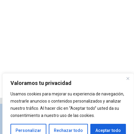
Valoramos tu privacidad
Usamos cookies para mejorar su experiencia de navegación,
mostrarle anuncios o contenidos personalizados y analizar
nuestro tráfico. Al hacer clic en “Aceptar todo” usted da su
Privacidad y Política de Cookies
Portal de
consentimiento a nuestro uso de las cookies.
arquitectura
Lista de Temas
¿Qué es Arkiplus?
Personalizar
Rechazar todo
Aceptar todo
© 2026 Arkiplus
• Creado con
GeneratePress