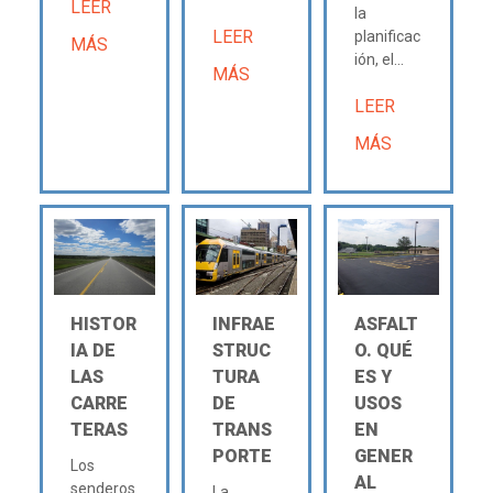
LEER
la
LEER
planificac
MÁS
ión, el...
MÁS
LEER
MÁS
HISTOR
INFRAE
ASFALT
IA DE
STRUC
O. QUÉ
LAS
TURA
ES Y
CARRE
DE
USOS
TERAS
TRANS
EN
PORTE
GENER
Los
AL
senderos
La