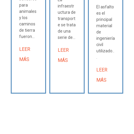
para
infraestr
El asfalto
animales
uctura de
es el
y los
transport
principal
caminos
e se trata
material
de tierra
de una
de
fueron...
serie de...
ingeniería
civil
LEER
LEER
utilizado..
.
MÁS
MÁS
LEER
MÁS