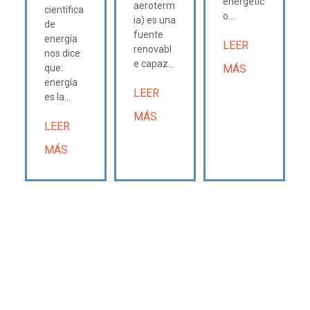
energétic
aeroterm
científica
o...
ia) es una
de
fuente
energía
LEER
renovabl
nos dice
e capaz...
que:
MÁS
energía
LEER
es la...
MÁS
LEER
MÁS