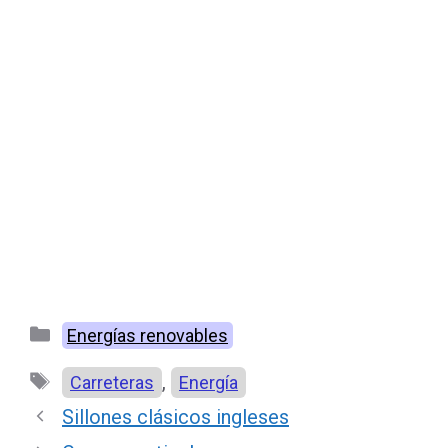
Categorías
Energías renovables
Etiquetas
,
Carreteras
Energía
Sillones clásicos ingleses