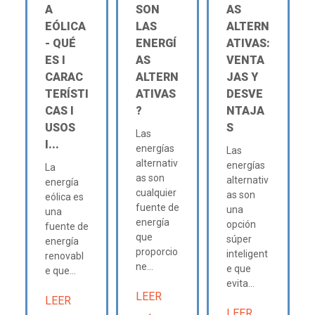
A
SON
AS
EÓLICA
LAS
ALTERN
- QUÉ
ENERGÍ
ATIVAS:
ES Ι
AS
VENTA
CARAC
ALTERN
JAS Y
TERÍSTI
ATIVAS
DESVE
CAS Ι
?
NTAJA
USOS
S
Las
Ι...
energías
Las
alternativ
energías
La
as son
alternativ
energía
cualquier
as son
eólica es
fuente de
una
una
energía
opción
fuente de
que
súper
energía
proporcio
inteligent
renovabl
ne...
e que
e que...
evita...
LEER
LEER
LEER