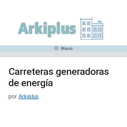
Saltar
,MN,MMN,MN,MN,MN,MN,M
al
contenido
Menú
Carreteras generadoras
de energía
por
Arkiplus