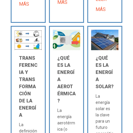
MÁS
MÁS
MÁS
TRANS
¿QUÉ
¿QUÉ
FERENC
ES LA
ES LA
IA Y
ENERGÍ
ENERGÍ
TRANS
A
A
FORMA
AEROT
SOLAR?
CIÓN
ÉRMICA
La
DE LA
?
energía
ENERGÍ
solar es
La
A
la clave
energía
para un
aerotérm
La
futuro
ica (o
definición