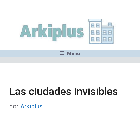
Saltar
,MN,MMN,MN,MN,MN,MN,M
al
contenido
Menú
Las ciudades invisibles
por
Arkiplus