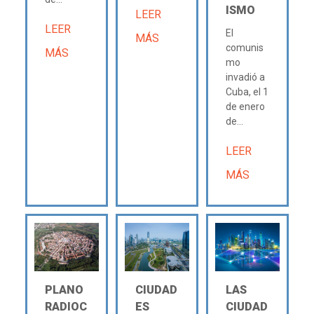
ISMO
LEER
LEER
El
MÁS
comunis
MÁS
mo
invadió a
Cuba, el 1
de enero
de...
LEER
MÁS
PLANO
CIUDAD
LAS
RADIOC
ES
CIUDAD