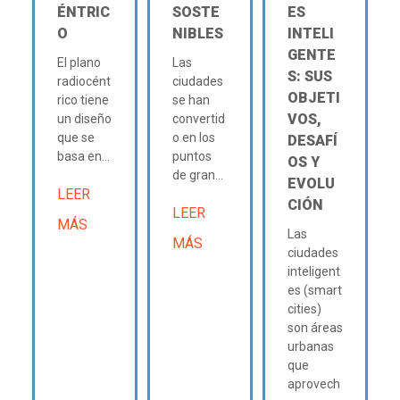
ÉNTRIC
SOSTE
ES
O
NIBLES
INTELI
GENTE
El plano
Las
S: SUS
radiocént
ciudades
OBJETI
rico tiene
se han
VOS,
un diseño
convertid
que se
o en los
DESAFÍ
basa en...
puntos
OS Y
de gran...
EVOLU
LEER
CIÓN
LEER
MÁS
Las
MÁS
ciudades
inteligent
es (smart
cities)
son áreas
urbanas
que
aprovech