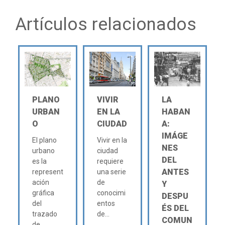
Artículos relacionados
PLANO
VIVIR
LA
URBAN
EN LA
HABAN
O
CIUDAD
A:
IMÁGE
El plano
Vivir en la
NES
urbano
ciudad
DEL
es la
requiere
ANTES
represent
una serie
ación
de
Y
gráfica
conocimi
DESPU
del
entos
ÉS DEL
trazado
de...
COMUN
de...