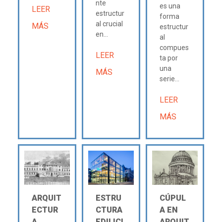
nte
es una
LEER
estructur
forma
al crucial
MÁS
estructur
en...
al
compues
LEER
ta por
una
MÁS
serie...
LEER
MÁS
ARQUIT
ESTRU
CÚPUL
ECTUR
CTURA
A EN
A
EDILICI
ARQUIT