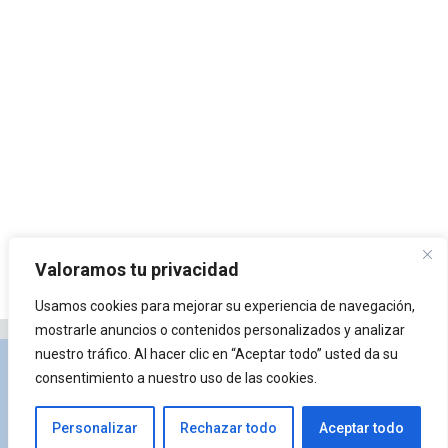
Valoramos tu privacidad
Usamos cookies para mejorar su experiencia de navegación,
mostrarle anuncios o contenidos personalizados y analizar
nuestro tráfico. Al hacer clic en “Aceptar todo” usted da su
Privacidad y Política de Cookies
Portal de
consentimiento a nuestro uso de las cookies.
arquitectura
Lista de Temas
¿Qué es Arkiplus?
Personalizar
Rechazar todo
Aceptar todo
© 2026 Arkiplus
• Creado con
GeneratePress