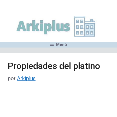
Saltar
,MN,MMN,MN,MN,MN,MN,M
al
contenido
Menú
Propiedades del platino
por
Arkiplus