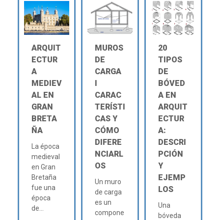
ARQUIT
MUROS
20
ECTUR
DE
TIPOS
A
CARGA
DE
MEDIEV
Ι
BÓVED
AL EN
CARAC
A EN
GRAN
TERÍSTI
ARQUIT
BRETA
CAS Y
ECTUR
ÑA
CÓMO
A:
DIFERE
DESCRI
La época
NCIARL
PCIÓN
medieval
OS
Y
en Gran
EJEMP
Bretaña
Un muro
fue una
LOS
de carga
época
es un
Una
de...
compone
bóveda