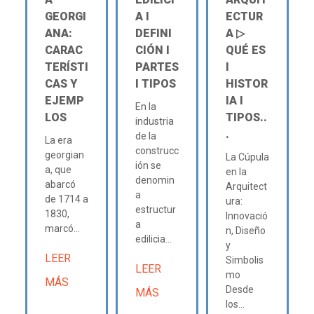
GEORGI
A Ι
ECTUR
ANA:
DEFINI
A ▷
CARAC
CIÓN Ι
QUÉ ES
TERÍSTI
PARTES
Ι
CAS Y
Ι TIPOS
HISTOR
EJEMP
IA Ι
En la
LOS
TIPOS..
industria
.
de la
La era
construcc
georgian
La Cúpula
ión se
a, que
en la
denomin
abarcó
Arquitect
a
de 1714 a
ura:
estructur
1830,
Innovació
a
marcó...
n, Diseño
edilicia...
y
LEER
Simbolis
LEER
mo
MÁS
Desde
MÁS
los...