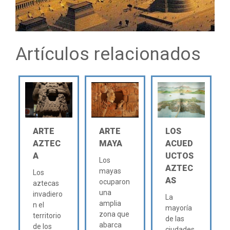
Artículos relacionados
ARTE
ARTE
LOS
AZTEC
MAYA
ACUED
A
UCTOS
Los
AZTEC
mayas
Los
AS
ocuparon
aztecas
una
invadiero
La
amplia
n el
mayoría
zona que
territorio
de las
abarca
de los
ciudades