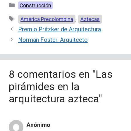
Categorías
Construcción
Etiquetas
,
América Precolombina
Aztecas
Premio Pritzker de Arquitectura
Norman Foster. Arquitecto
8 comentarios en "Las
pirámides en la
arquitectura azteca"
Anónimo