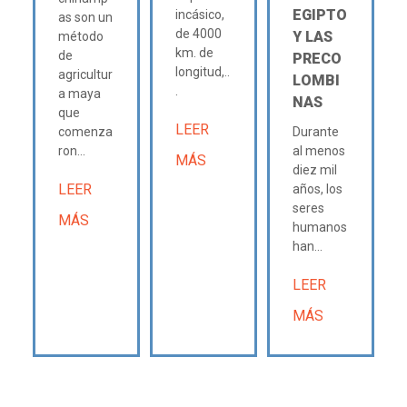
EGIPTO
incásico,
as son un
de 4000
Y LAS
método
km. de
de
PRECO
longitud,..
agricultur
LOMBI
.
a maya
NAS
que
LEER
comenza
Durante
ron...
al menos
MÁS
diez mil
LEER
años, los
seres
MÁS
humanos
han...
LEER
MÁS