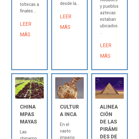
desde la...
toltecas a
y pueblos
finales...
aztecas
LEER
estaban
LEER
ubicados.
MÁS
..
MÁS
LEER
MÁS
CHINA
CULTUR
ALINEA
MPAS
A INCA
CIÓN
MAYAS
DE LAS
En el
PIRÁMI
vasto
Las
DES DE
imperio
chinamp