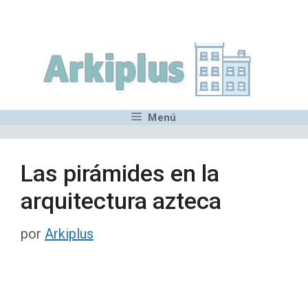
Saltar
,MN,MMN,MN,MN,MN,MN,M
al
contenido
Menú
Las pirámides en la
arquitectura azteca
por
Arkiplus