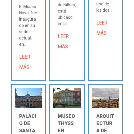
uno de
de Bilbao,
El Museo
los dos...
está
Naval fue
ubicado
inaugura
LEER
en la...
do en su
sede
MÁS
LEER
actual,
en...
MÁS
LEER
MÁS
PALACI
MUSEO
ARQUIT
O DE
THYSS
ECTUR
SANTA
EN
A DE