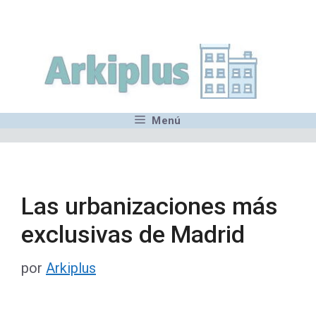
Saltar
,MN,MMN,MN,MN,MN,MN,M
al
contenido
Menú
Las urbanizaciones más
exclusivas de Madrid
por
Arkiplus