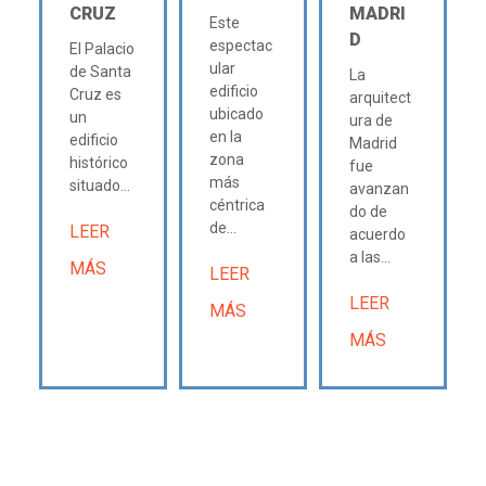
CRUZ
MADRI
Este
D
espectac
El Palacio
ular
de Santa
La
edificio
Cruz es
arquitect
ubicado
un
ura de
en la
edificio
Madrid
zona
histórico
fue
más
situado...
avanzan
céntrica
do de
de...
LEER
acuerdo
a las...
MÁS
LEER
LEER
MÁS
MÁS