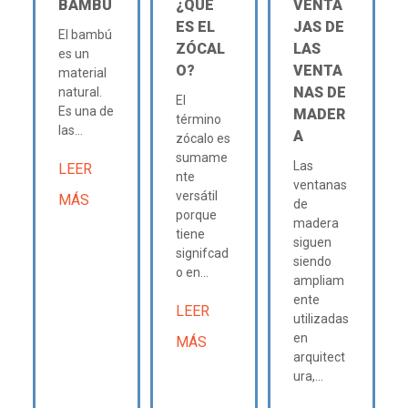
BAMBÚ
¿QUÉ
VENTA
ES EL
JAS DE
El bambú
ZÓCAL
LAS
es un
O?
VENTA
material
NAS DE
natural.
El
Es una de
MADER
término
las...
A
zócalo es
sumame
Las
LEER
nte
ventanas
versátil
MÁS
de
porque
madera
tiene
siguen
signifcad
siendo
o en...
ampliam
ente
LEER
utilizadas
en
MÁS
arquitect
ura,...