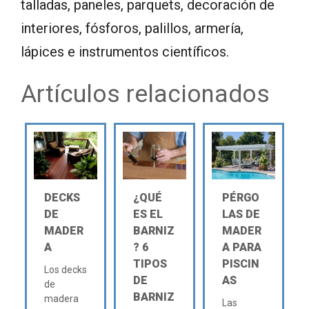
talladas, paneles, parquets, decoración de
interiores, fósforos, palillos, armería,
lápices e instrumentos científicos.
Artículos relacionados
DECKS
¿QUÉ
PÉRGO
DE
ES EL
LAS DE
MADER
BARNIZ
MADER
A
? 6
A PARA
TIPOS
PISCIN
Los decks
DE
AS
de
BARNIZ
madera
Las