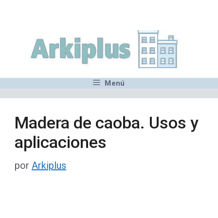
Saltar
,MN,MMN,MN,MN,MN,MN,M
al
contenido
Menú
Madera de caoba. Usos y
aplicaciones
por
Arkiplus