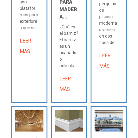
PARA
son
pérgolas
platafor
MADER
de
mas para
A...
piscina
exteriore
moderna
¿Qué es
s que se...
s vienen
el barniz?
en dos
El barniz
LEER
tipos de...
es un
MÁS
acabado
LEER
o
película...
MÁS
LEER
MÁS