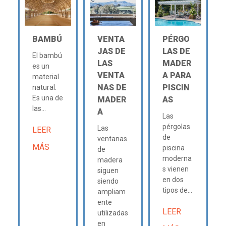
BAMBÚ
VENTA
PÉRGO
JAS DE
LAS DE
El bambú
LAS
MADER
es un
VENTA
A PARA
material
NAS DE
PISCIN
natural.
Es una de
MADER
AS
las...
A
Las
pérgolas
Las
LEER
de
ventanas
MÁS
piscina
de
moderna
madera
s vienen
siguen
en dos
siendo
tipos de...
ampliam
ente
LEER
utilizadas
en