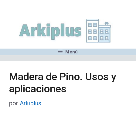
Saltar
,MN,MMN,MN,MN,MN,MN,M
al
contenido
Menú
Madera de Pino. Usos y
aplicaciones
por
Arkiplus