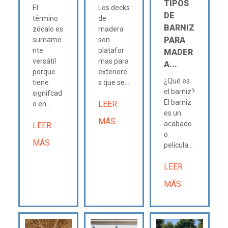
TIPOS
El
Los decks
DE
término
de
BARNIZ
zócalo es
madera
PARA
sumame
son
nte
platafor
MADER
versátil
mas para
A...
porque
exteriore
¿Qué es
tiene
s que se...
el barniz?
signifcad
El barniz
LEER
o en...
es un
MÁS
acabado
LEER
o
MÁS
película...
LEER
MÁS