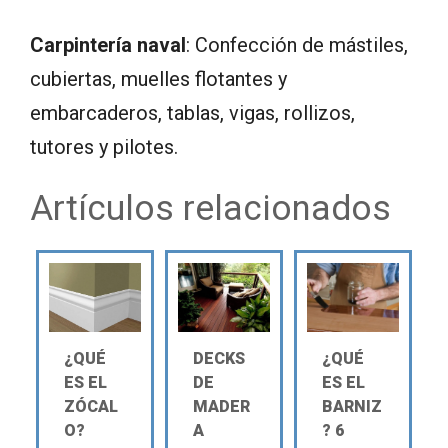
Carpintería naval
: Confección de mástiles,
cubiertas, muelles flotantes y
embarcaderos, tablas, vigas, rollizos,
tutores y pilotes.
Artículos relacionados
¿QUÉ
DECKS
¿QUÉ
ES EL
DE
ES EL
ZÓCAL
MADER
BARNIZ
O?
A
? 6