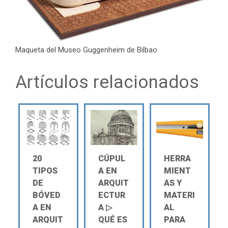
Maqueta del Museo Guggenheim de Bilbao
Artículos relacionados
20
CÚPUL
HERRA
TIPOS
A EN
MIENT
DE
ARQUIT
AS Y
BÓVED
ECTUR
MATERI
A EN
A ▷
AL
ARQUIT
QUÉ ES
PARA