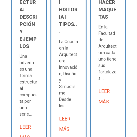
ECTUR
Ι
HACER
A:
HISTOR
MAQUE
DESCRI
IA Ι
TAS
PCIÓN
TIPOS..
En la
Y
.
Facultad
EJEMP
de
La Cúpula
LOS
Arquitect
en la
ura cada
Arquitect
Una
uno tiene
ura:
bóveda
sus
Innovació
es una
fortaleza
n, Diseño
forma
s....
y
estructur
Simbolis
al
LEER
mo
compues
Desde
ta por
MÁS
los...
una
serie...
LEER
LEER
MÁS