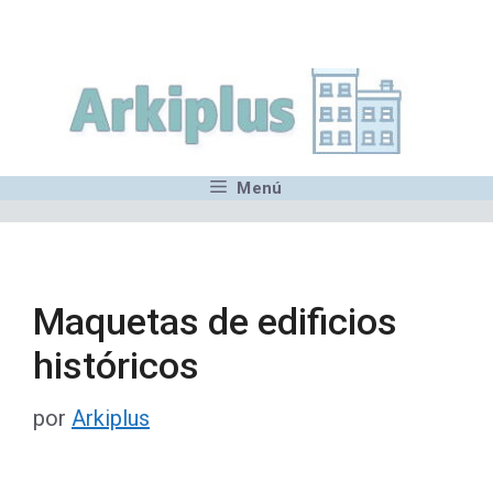
Saltar
,MN,MMN,MN,MN,MN,MN,M
al
contenido
Menú
Maquetas de edificios
históricos
por
Arkiplus