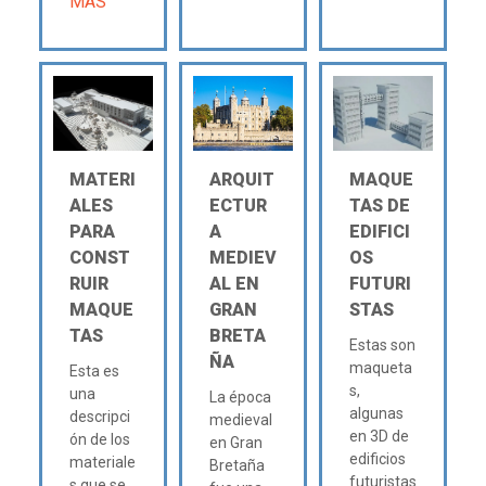
MÁS
MATERI
ARQUIT
MAQUE
ALES
ECTUR
TAS DE
PARA
A
EDIFICI
CONST
MEDIEV
OS
RUIR
AL EN
FUTURI
MAQUE
GRAN
STAS
TAS
BRETA
Estas son
ÑA
maqueta
Esta es
s,
una
La época
algunas
descripci
medieval
en 3D de
ón de los
en Gran
edificios
materiale
Bretaña
futuristas
s que se