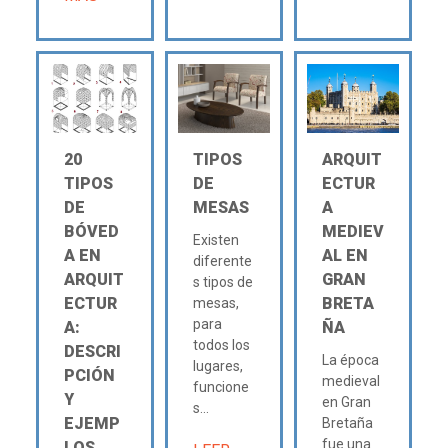
20
TIPOS
ARQUIT
TIPOS
DE
ECTUR
DE
MESAS
A
BÓVED
MEDIEV
Existen
A EN
AL EN
diferente
ARQUIT
GRAN
s tipos de
ECTUR
BRETA
mesas,
para
A:
ÑA
todos los
DESCRI
La época
lugares,
PCIÓN
medieval
funcione
Y
en Gran
s...
EJEMP
Bretaña
fue una
LOS