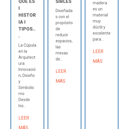
QUÉ ES
SIBLES
madera
Ι
es un
Diseñada
HISTOR
material
s con el
muy
IA Ι
propósito
dúctil y
TIPOS..
de
excelente
reducir
.
para...
espacios,
La Cúpula
las
LEER
en la
mesas
Arquitect
de...
MÁS
ura:
Innovació
LEER
n, Diseño
MÁS
y
Simbolis
mo
Desde
los...
LEER
MÁS