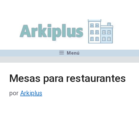
Saltar
,MN,MMN,MN,MN,MN,MN,M
al
contenido
Menú
Mesas para restaurantes
por
Arkiplus