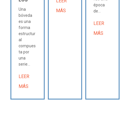
LEER
época
Una
MÁS
de...
bóveda
es una
LEER
forma
MÁS
estructur
al
compues
ta por
una
serie...
LEER
MÁS