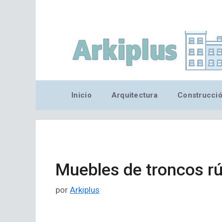
Saltar
al
contenido
Inicio
Arquitectura
Construcci
Muebles de troncos rú
por
Arkiplus