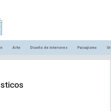
,MN,MMN,MN,MN,MN,MN,M
ón
Arte
Diseño de interiores
Paisajismo
Ur
sticos