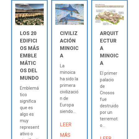
LOS 20
CIVILIZ
ARQUIT
EDIFICI
ACIÓN
ECTUR
OS MÁS
MINOIC
A
EMBLE
A
MINOIC
MÁTIC
A
La
OS DEL
minoica
El primer
MUNDO
ha sido la
palacio
primera
de
Emblemá
civilizació
Cnosos
tico
n de
fue
significa
Europa
destruido
que es
siendo...
por un
algo es
terremot
muy
LEER
o...
represent
ativo o
MÁS
LEER