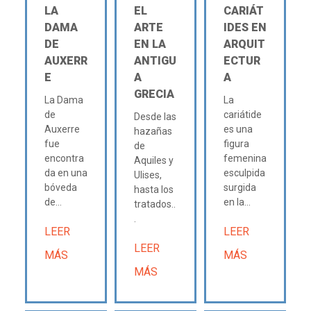
LA
EL
CARIÁT
DAMA
ARTE
IDES EN
DE
EN LA
ARQUIT
AUXERR
ANTIGU
ECTUR
E
A
A
GRECIA
La Dama
La
de
cariátide
Desde las
Auxerre
es una
hazañas
fue
figura
de
encontra
femenina
Aquiles y
da en una
esculpida
Ulises,
bóveda
surgida
hasta los
de...
en la...
tratados..
.
LEER
LEER
LEER
MÁS
MÁS
MÁS