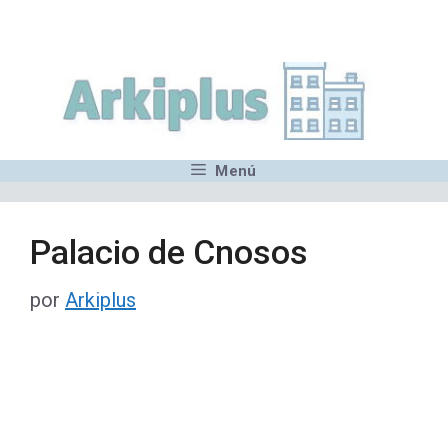
Saltar
,MN,MMN,MN,MN,MN,MN,M
al
contenido
Menú
Palacio de Cnosos
por
Arkiplus