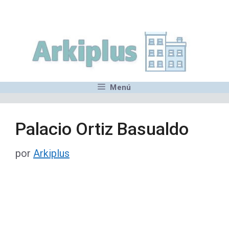
Saltar
,MN,MMN,MN,MN,MN,MN,M
al
contenido
Menú
Palacio Ortiz Basualdo
por
Arkiplus