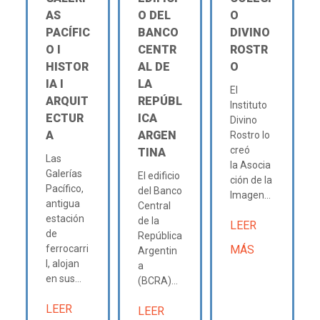
AS
O DEL
O
PACÍFIC
BANCO
DIVINO
O Ι
CENTR
ROSTR
HISTOR
AL DE
O
IA Ι
LA
El
ARQUIT
REPÚBL
Instituto
ECTUR
ICA
Divino
A
ARGEN
Rostro lo
creó
TINA
Las
la Asocia
Galerías
El edificio
ción de la
Pacífico,
del Banco
Imagen...
antigua
Central
estación
de la
LEER
de
República
ferrocarri
MÁS
Argentin
l, alojan
a
en sus...
(BCRA)...
LEER
LEER