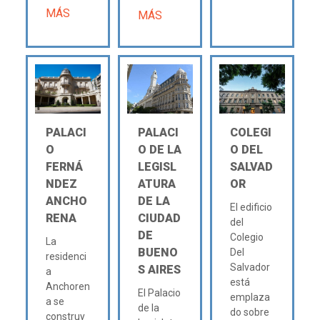
MÁS
MÁS
PALACI
PALACI
COLEGI
O
O DE LA
O DEL
FERNÁ
LEGISL
SALVAD
NDEZ
ATURA
OR
ANCHO
DE LA
El edificio
RENA
CIUDAD
del
DE
Colegio
La
BUENO
Del
residenci
Salvador
S AIRES
a
está
Anchoren
El Palacio
emplaza
a se
de la
do sobre
construy