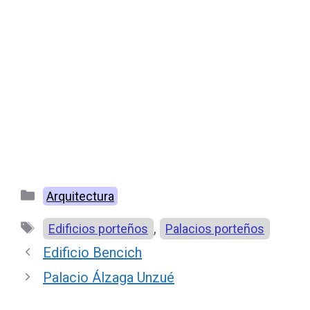
Categorías
Arquitectura
Etiquetas
,
Edificios porteños
Palacios porteños
Edificio Bencich
Palacio Álzaga Unzué