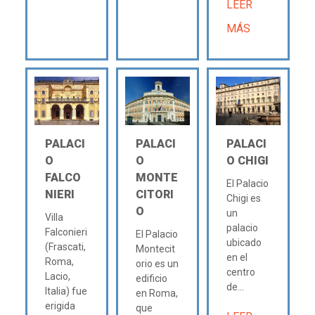
LEER
MÁS
PALACI
PALACI
PALACI
O
O
O CHIGI
FALCO
MONTE
El Palacio
NIERI
CITORI
Chigi es
O
un
Villa
palacio
Falconieri
El Palacio
ubicado
(Frascati,
Montecit
en el
Roma,
orio es un
centro
Lacio,
edificio
de...
Italia) fue
en Roma,
erigida
que