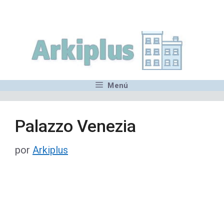
Saltar
,MN,MMN,MN,MN,MN,MN,M
al
contenido
Menú
Palazzo Venezia
por
Arkiplus