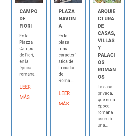
CAMPO
PLAZA
ARQUIE
DE
NAVON
CTURA
FIORI
A
DE
CASAS,
En la
Es la
VILLAS
Piazza
plaza
Y
Campo
más
PALACI
de Fiori,
caracterí
en la
stica de
OS
época
la ciudad
ROMAN
romana...
de
OS
Roma....
LEER
La casa
LEER
privada,
MÁS
que en la
MÁS
época
romana
asumió
una...