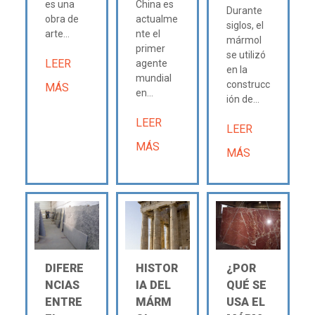
es una
China es
Durante
obra de
actualme
siglos, el
arte...
nte el
mármol
primer
se utilizó
LEER
agente
en la
mundial
construcc
MÁS
en...
ión de...
LEER
LEER
MÁS
MÁS
DIFERE
HISTOR
¿POR
NCIAS
IA DEL
QUÉ SE
ENTRE
MÁRM
USA EL