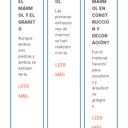
EL
OL
MÁRM
MÁRM
OL EN
Las
OL Y EL
CONST
primeras
GRANIT
RUCCIÓ
extraccio
O
N Y
nes de
mármol
DECOR
Aunque
se han
ACIÓN?
ambos
realizaro
son
Fue el
n en la...
piedras y
material
ambos se
favorito
LEER
extraen
para
de la...
MÁS
escultore
s y
LEER
arquitect
os
MÁS
griegos
y...
LEER
MÁS