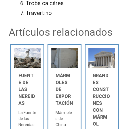
Troba calcárea
Travertino
Artículos relacionados
FUENT
MÁRM
GRAND
E DE
OLES
ES
LAS
DE
CONST
NEREID
EXPOR
RUCCIO
AS
TACIÓN
NES
CON
La Fuente
Mármole
MÁRM
de las
s de
OL
Nereidas
China