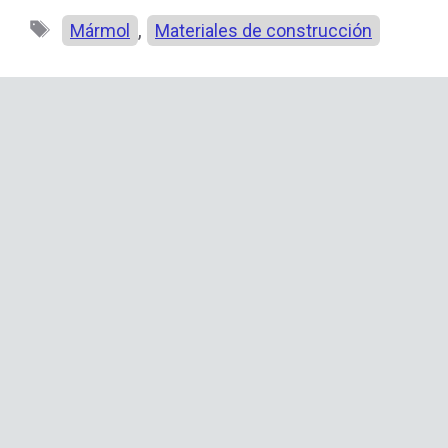
Etiquetas
,
Mármol
Materiales de construcción