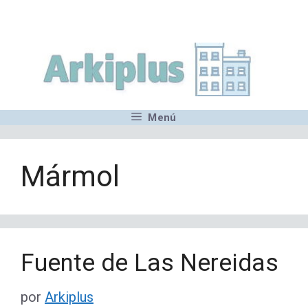
Saltar
,MN,MMN,MN,MN,MN,MN,M
al
contenido
Menú
Mármol
Fuente de Las Nereidas
por
Arkiplus