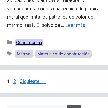
aplicaciones. Mármol de imitación o
veteado imitación es una técnica de pintura
mural que imita los patrones de color de
mármol real . El polvo de …
Leer más
Categorías
Construcción
Etiquetas
,
Mármol
Materiales de construcción
Página
Página
1
2
Siguiente
→