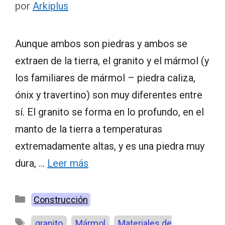
por
Arkiplus
Aunque ambos son piedras y ambos se
extraen de la tierra, el granito y el mármol (y
los familiares de mármol – piedra caliza,
ónix y travertino) son muy diferentes entre
sí. El granito se forma en lo profundo, en el
manto de la tierra a temperaturas
extremadamente altas, y es una piedra muy
dura, …
Leer más
Categorías
Construcción
Etiquetas
,
,
granito
Mármol
Materiales de