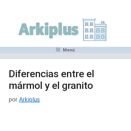
Saltar
,MN,MMN,MN,MN,MN,MN,M
al
contenido
Menú
Diferencias entre el
mármol y el granito
por
Arkiplus