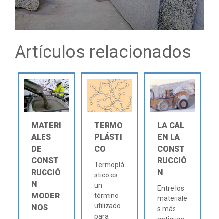
Artículos relacionados
MATERI
TERMO
LA CAL
ALES
PLÁSTI
EN LA
DE
CO
CONST
CONST
RUCCIÓ
Termoplá
RUCCIÓ
N
stico es
N
un
Entre los
MODER
término
materiale
utilizado
NOS
s más
para
antiguos