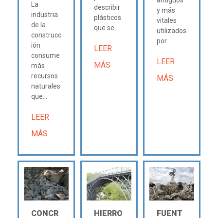
La
describir
y más
industria
plásticos
vitales
de la
que se...
utilizados
construcc
por...
ión
LEER
consume
LEER
MÁS
más
recursos
MÁS
naturales
que...
LEER
MÁS
CONCR
HIERRO
FUENT