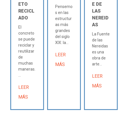
ETO
E DE
Pensemo
RECICL
LAS
s en las
ADO
NEREID
estructur
AS
as más
El
grandes
concreto
La Fuente
del siglo
se puede
de las
XIX: la...
reciclar y
Nereidas
reutilizar
es una
LEER
de
obra de
muchas
MÁS
arte...
maneras.
...
LEER
MÁS
LEER
MÁS