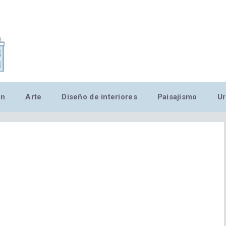
,MN,MMN,MN,MN,MN,MN,M
ón
Arte
Diseño de interiores
Paisajismo
Ur