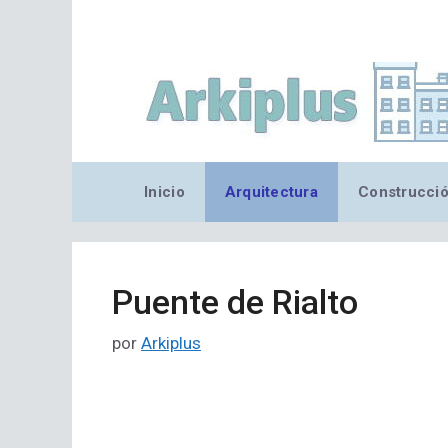
Saltar
al
contenido
Inicio
Arquitectura
Construcci
Puente de Rialto
por
Arkiplus