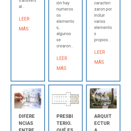
transvers
ión hay
caracteri
al...
numeros
zaron por
os
incluir
LEER
elemento
varios
s,
elemento
MÁS
algunos
s
se
propios...
crearon...
LEER
LEER
MÁS
MÁS
DIFERE
PRESBI
ARQUIT
NCIAS
TERIO.
ECTUR
ENTRE
QUÉ ES,
A