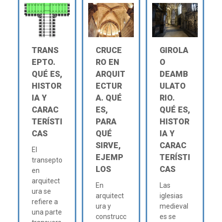
TRANS
CRUCE
GIROLA
EPTO.
RO EN
O
QUÉ ES,
ARQUIT
DEAMB
HISTOR
ECTUR
ULATO
IA Y
A. QUÉ
RIO.
CARAC
ES,
QUÉ ES,
TERÍSTI
PARA
HISTOR
CAS
QUÉ
IA Y
SIRVE,
CARAC
El
EJEMP
TERÍSTI
transepto
LOS
CAS
en
arquitect
En
Las
ura se
arquitect
iglesias
refiere a
ura y
medieval
una parte
construcc
es se