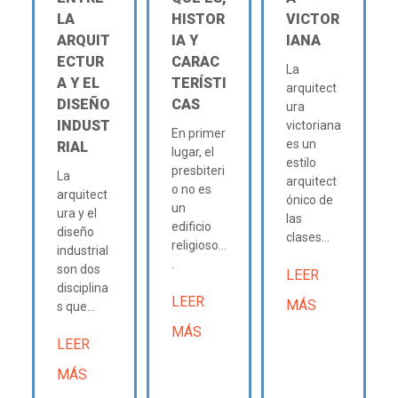
LA
HISTOR
VICTOR
ARQUIT
IA Y
IANA
ECTUR
CARAC
La
A Y EL
TERÍSTI
arquitect
DISEÑO
CAS
ura
INDUST
victoriana
En primer
es un
RIAL
lugar, el
estilo
presbiteri
La
arquitect
o no es
arquitect
ónico de
un
ura y el
las
edificio
diseño
clases...
religioso...
industrial
.
son dos
LEER
disciplina
LEER
MÁS
s que...
MÁS
LEER
MÁS