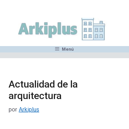
Saltar
,MN,MMN,MN,MN,MN,MN,M
al
contenido
Menú
Actualidad de la
arquitectura
por
Arkiplus