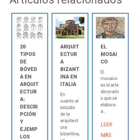
20
ARQUIT
EL
TIPOS
ECTUR
MOSAI
DE
A
CO
BÓVED
BIZANT
El
A EN
INA EN
mosaico
ARQUIT
ITALIA
es el arte
ECTUR
decorativ
En
o que se
A:
cuanto al
elabora
DESCRI
estudio
a...
PCIÓN
de la
arquitect
Y
LEER
ura
EJEMP
bizantina,
MÁS
LOS