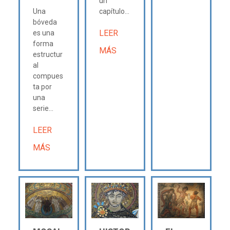
un
Una
capítulo...
bóveda
LEER
es una
forma
MÁS
estructur
al
compues
ta por
una
serie...
LEER
MÁS