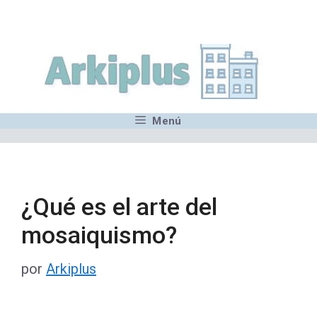
Saltar
,MN,MMN,MN,MN,MN,MN,M
al
contenido
Menú
¿Qué es el arte del
mosaiquismo?
por
Arkiplus