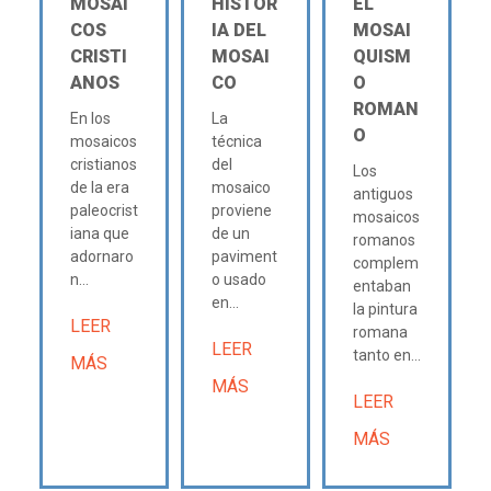
MOSAI
HISTOR
EL
COS
IA DEL
MOSAI
CRISTI
MOSAI
QUISM
ANOS
CO
O
ROMAN
En los
La
O
mosaicos
técnica
cristianos
del
Los
de la era
mosaico
antiguos
paleocrist
proviene
mosaicos
iana que
de un
romanos
adornaro
paviment
complem
n...
o usado
entaban
en...
la pintura
LEER
romana
LEER
tanto en...
MÁS
MÁS
LEER
MÁS