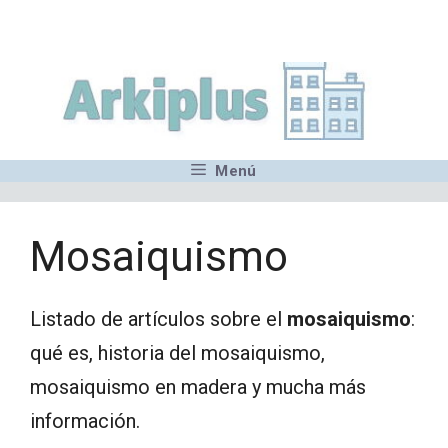
Saltar
,MN,MMN,MN,MN,MN,MN,M
al
contenido
Menú
Mosaiquismo
Listado de artículos sobre el
mosaiquismo
:
qué es, historia del mosaiquismo,
mosaiquismo en madera y mucha más
información.