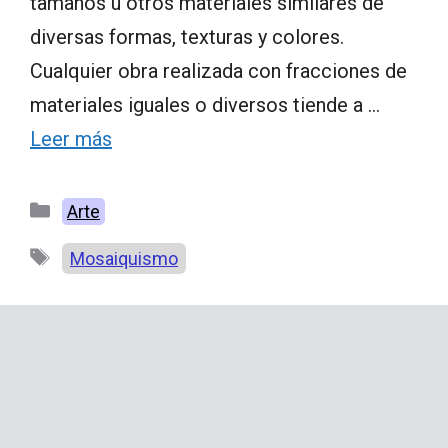
tamaños u otros materiales similares de
diversas formas, texturas y colores.
Cualquier obra realizada con fracciones de
materiales iguales o diversos tiende a …
Leer más
Categorías
Arte
Etiquetas
Mosaiquismo