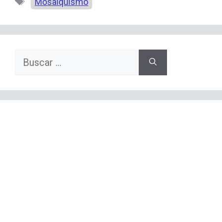
Etiquetas
Mosaiquismo
Buscar: