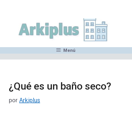
Saltar
,MN,MMN,MN,MN,MN,MN,M
al
contenido
Menú
¿Qué es un baño seco?
por
Arkiplus