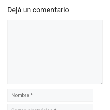
Dejá un comentario
Comentario
Nombre
Correo