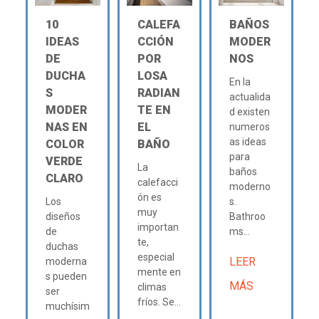
10
CALEFA
BAÑOS
IDEAS
CCIÓN
MODER
DE
POR
NOS
DUCHA
LOSA
En la
S
RADIAN
actualida
MODER
TE EN
d existen
NAS EN
EL
numeros
as ideas
COLOR
BAÑO
para
VERDE
La
baños
CLARO
calefacci
moderno
ón es
Los
s.
muy
diseños
Bathroo
importan
de
ms...
te,
duchas
especial
LEER
moderna
mente en
s pueden
MÁS
climas
ser
fríos. Se...
muchísim