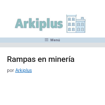
Saltar
,MN,MMN,MN,MN,MN,MN,M
al
contenido
Menú
Rampas en minería
por
Arkiplus