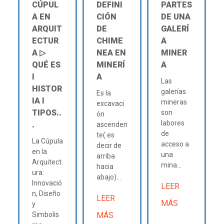
CÚPUL
DEFINI
PARTES
A EN
CIÓN
DE UNA
ARQUIT
DE
GALERÍ
ECTUR
CHIME
A
A ▷
NEA EN
MINER
QUÉ ES
MINERÍ
A
Ι
A
Las
HISTOR
galerías
Es la
IA Ι
mineras
excavaci
TIPOS..
son
ón
labores
.
ascenden
de
te( es
La Cúpula
acceso a
decir de
en la
una
arriba
Arquitect
mina...
hacia
ura:
abajo)...
Innovació
LEER
n, Diseño
LEER
MÁS
y
Simbolis
MÁS