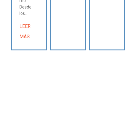
mo
Desde
los...
LEER
MÁS