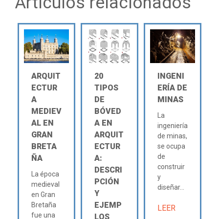
Artículos relacionados
ARQUIT
20
INGENI
ECTUR
TIPOS
ERÍA DE
A
DE
MINAS
MEDIEV
BÓVED
La
AL EN
A EN
ingeniería
GRAN
ARQUIT
de minas,
BRETA
ECTUR
se ocupa
de
ÑA
A:
construir
DESCRI
La época
y
PCIÓN
medieval
diseñar...
Y
en Gran
EJEMP
Bretaña
LEER
fue una
LOS