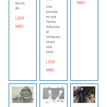
MÁS
época
Una
de...
bóveda
es una
LEER
forma
MÁS
estructur
al
compues
ta por
una
serie...
LEER
MÁS