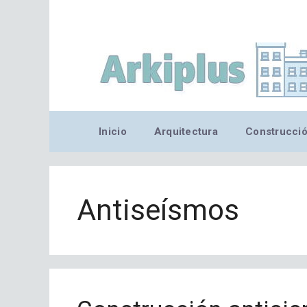
Saltar
al
contenido
Inicio
Arquitectura
Construcci
Antiseísmos