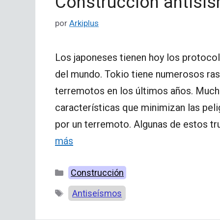
Construcción antisi
por
Arkiplus
Los japoneses tienen hoy los protoco
del mundo. Tokio tiene numerosos ras
terremotos en los últimos años. Much
características que minimizan las pel
por un terremoto. Algunas de estos t
más
Categorías
Construcción
Etiquetas
Antiseísmos