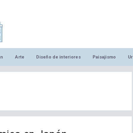
,MN,MMN,MN,MN,MN,MN,M
ón
Arte
Diseño de interiores
Paisajismo
Ur