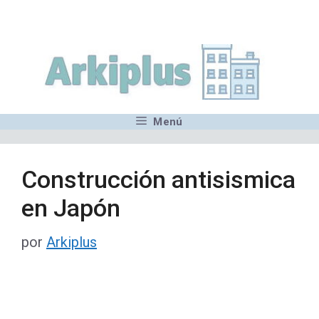
Saltar
,MN,MMN,MN,MN,MN,MN,M
al
contenido
Menú
Construcción antisismica
en Japón
por
Arkiplus