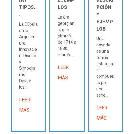
IA Ι
EJEMP
DESCRI
TIPOS..
LOS
PCIÓN
.
Y
La era
EJEMP
georgian
La Cúpula
LOS
a, que
en la
abarcó
Arquitect
Una
de 1714 a
ura:
bóveda
1830,
Innovació
es una
marcó...
n, Diseño
forma
y
estructur
LEER
Simbolis
al
mo
compues
MÁS
Desde
ta por
los...
una
serie...
LEER
LEER
MÁS
MÁS