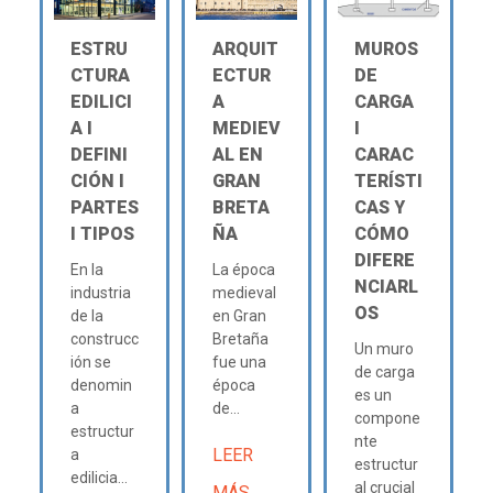
ESTRU
ARQUIT
MUROS
CTURA
ECTUR
DE
EDILICI
A
CARGA
A Ι
MEDIEV
Ι
DEFINI
AL EN
CARAC
CIÓN Ι
GRAN
TERÍSTI
PARTES
BRETA
CAS Y
Ι TIPOS
ÑA
CÓMO
DIFERE
En la
La época
NCIARL
industria
medieval
OS
de la
en Gran
construcc
Bretaña
Un muro
ión se
fue una
de carga
denomin
época
es un
a
de...
compone
estructur
nte
LEER
a
estructur
edilicia...
al crucial
MÁS