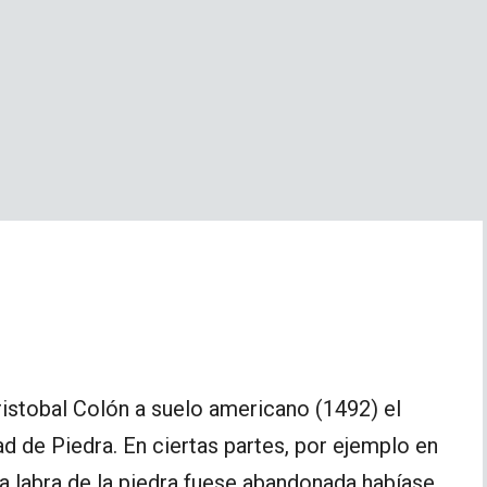
Cristobal Colón a suelo americano (1492) el
d de Piedra. En ciertas partes, por ejemplo en
la labra de la piedra fuese abandonada habíase