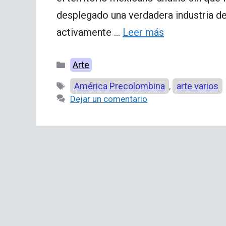
desplegado una verdadera industria de
activamente …
Leer más
Categorías
Arte
Etiquetas
América Precolombina
arte varios
,
Dejar un comentario