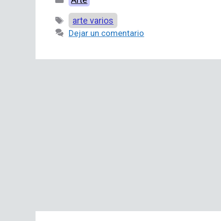
Etiquetas
arte varios
Dejar un comentario