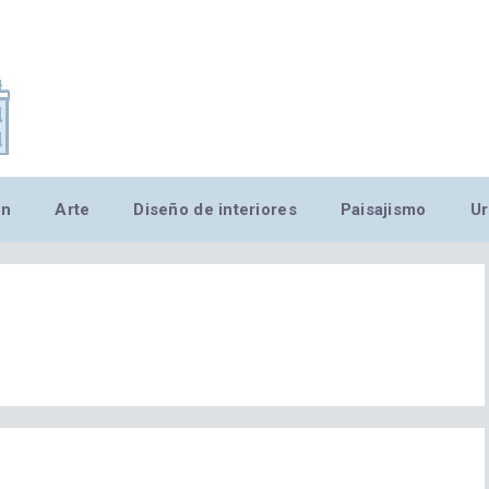
,MN,MMN,MN,MN,MN,MN,M
ón
Arte
Diseño de interiores
Paisajismo
Ur