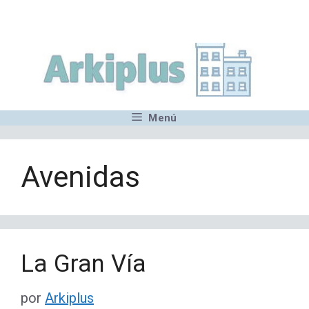
Saltar
,MN,MMN,MN,MN,MN,MN,M
al
contenido
Menú
Avenidas
La Gran Vía
por
Arkiplus