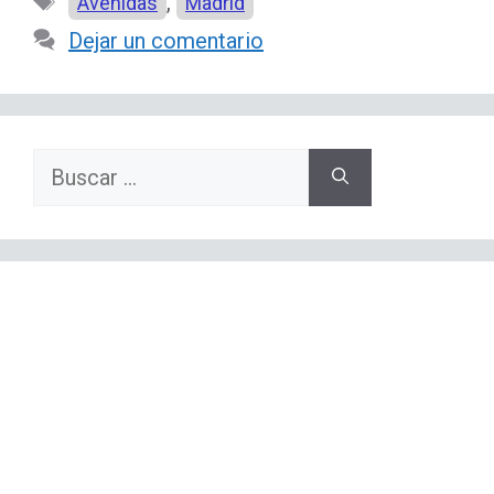
Etiquetas
,
Avenidas
Madrid
Dejar un comentario
Buscar: