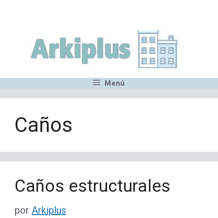
Saltar
,MN,MMN,MN,MN,MN,MN,M
al
contenido
Menú
Caños
Caños estructurales
por
Arkiplus