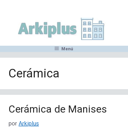
Saltar
,MN,MMN,MN,MN,MN,MN,M
al
contenido
Menú
Cerámica
Cerámica de Manises
por
Arkiplus