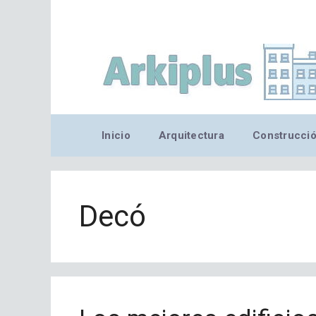
Saltar
al
contenido
Inicio
Arquitectura
Construcci
Decó