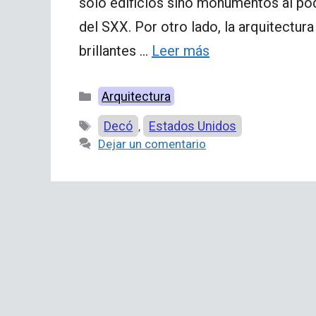
solo edificios sino monumentos al po
del SXX. Por otro lado, la arquitectu
brillantes …
Leer más
Categorías
Arquitectura
Etiquetas
Decó
Estados Unidos
,
Dejar un comentario