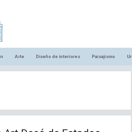
,MN,MMN,MN,MN,MN,MN,M
ón
Arte
Diseño de interiores
Paisajismo
Ur