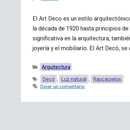
El Art Deco es un estilo arquitectón
la década de 1920 hasta principios de
significativa en la arquitectura, tambié
joyería y el mobiliario. El Art Decó, se
Categorías
Arquitectura
Etiquetas
Decó
Luz natural
Rascacielos
,
,
Dejar un comentario