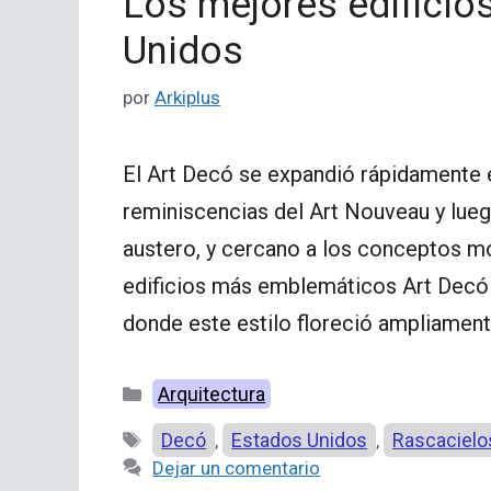
Los mejores edificio
Unidos
por
Arkiplus
El Art Decó se expandió rápidamente 
reminiscencias del Art Nouveau y lueg
austero, y cercano a los conceptos mo
edificios más emblemáticos Art Decó 
donde este estilo floreció ampliame
Categorías
Arquitectura
Etiquetas
Decó
Estados Unidos
Rascacielo
,
,
Dejar un comentario