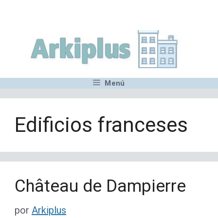
Saltar
,MN,MMN,MN,MN,MN,MN,M
al
contenido
Menú
Edificios franceses
Château de Dampierre
por
Arkiplus