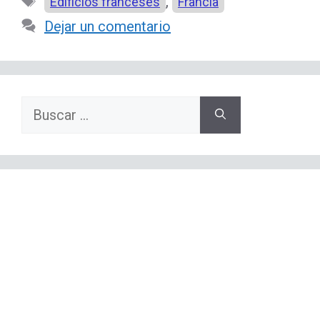
Etiquetas
,
Edificios franceses
Francia
Dejar un comentario
Buscar: