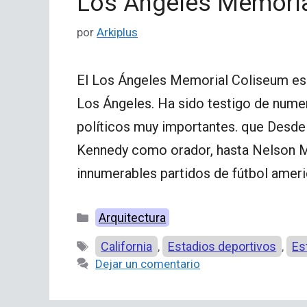
Los Ángeles Memori
por
Arkiplus
El Los Ángeles Memorial Coliseum es 
Los Ángeles. Ha sido testigo de nume
políticos muy importantes. que Desd
Kennedy como orador, hasta Nelson M
innumerables partidos de fútbol amer
Categorías
Arquitectura
Etiquetas
California
Estadios deportivos
Es
,
,
Dejar un comentario