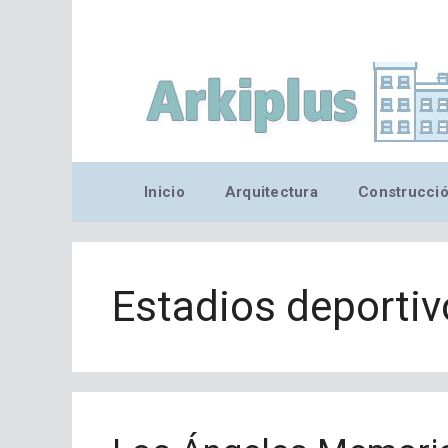
Saltar
al
contenido
Inicio
Arquitectura
Construcci
Estadios deportiv