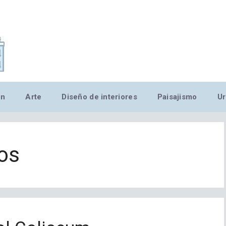
,MN,MMN,MN,MN,MN,MN,M
ón
Arte
Diseño de interiores
Paisajismo
Ur
os