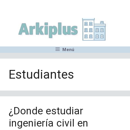
Saltar
,MN,MMN,MN,MN,MN,MN,M
al
contenido
Menú
Estudiantes
¿Donde estudiar
ingeniería civil en