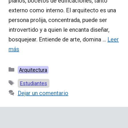
planos, bocetos de edificaciones, tanto
externo como interno. El arquitecto es una
persona prolija, concentrada, puede ser
introvertido y a quien le encanta diseñar,
bosquejear. Entiende de arte, domina …
Leer
más
Categorías
Arquitectura
Etiquetas
Estudiantes
Dejar un comentario