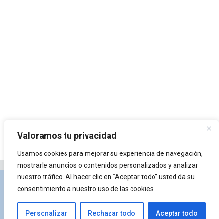
Valoramos tu privacidad
Usamos cookies para mejorar su experiencia de navegación,
mostrarle anuncios o contenidos personalizados y analizar
nuestro tráfico. Al hacer clic en “Aceptar todo” usted da su
Privacidad y Política de Cookies
Portal de
consentimiento a nuestro uso de las cookies.
arquitectura
Lista de Temas
¿Qué es Arkiplus?
Personalizar
Rechazar todo
Aceptar todo
© 2026 Arkiplus
• Creado con
GeneratePress