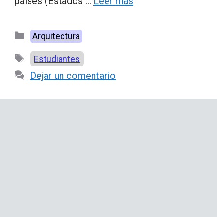
países (Estados …
Leer más
Categorías
Arquitectura
Etiquetas
Estudiantes
Dejar un comentario