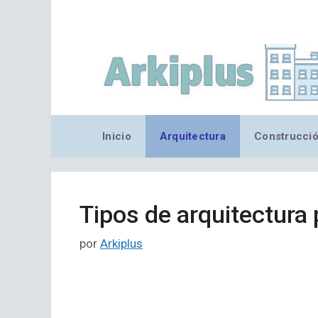
Saltar
al
contenido
Inicio
Arquitectura
Construcci
Tipos de arquitectura 
por
Arkiplus