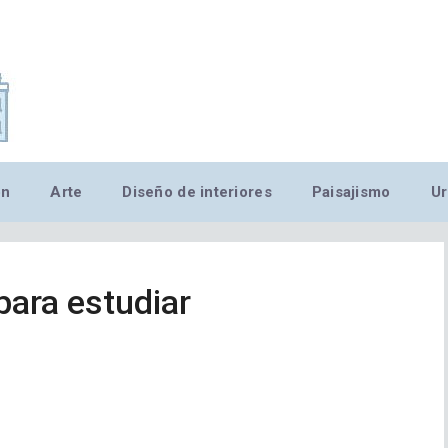
,MN,MMN,MN,MN,MN,MN,M
ón
Arte
Diseño de interiores
Paisajismo
Ur
para estudiar