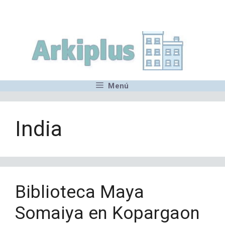
Saltar
,MN,MMN,MN,MN,MN,MN,M
al
contenido
Menú
India
Biblioteca Maya
Somaiya en Kopargaon