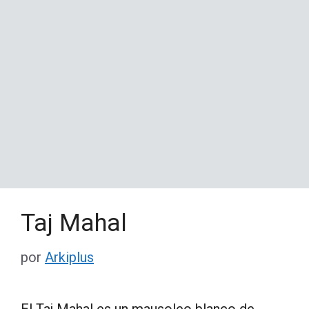
Taj Mahal
por
Arkiplus
El Taj Mahal es un mausoleo blanco de