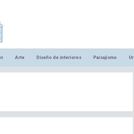
,MN,MMN,MN,MN,MN,MN,M
ón
Arte
Diseño de interiores
Paisajismo
Ur