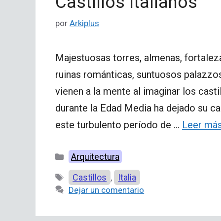
Castillos italianos
por
Arkiplus
Majestuosas torres, almenas, fortale
ruinas románticas, suntuosos palazzo
vienen a la mente al imaginar los castill
durante la Edad Media ha dejado su c
este turbulento período de …
Leer má
Categorías
Arquitectura
Etiquetas
Castillos
Italia
,
Dejar un comentario