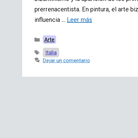
prerrenacentista. En pintura, el arte b
influencia …
Leer más
Categorías
Arte
Etiquetas
Italia
Dejar un comentario