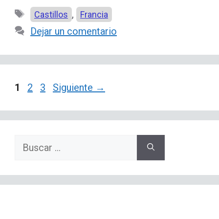
Etiquetas
,
Castillos
Francia
Dejar un comentario
Página
Página
Página
1
2
3
Siguiente
→
Buscar: