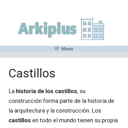
Saltar
,MN,MMN,MN,MN,MN,MN,M
al
contenido
Menú
Castillos
La
historia de los castillos
, su
construcción forma parte de la historia de
la arquitectura y la construcción. Los
castillos
en todo el mundo tienen su propia