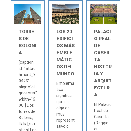
TORRE
LOS 20
PALACI
S DE
EDIFICI
O REAL
BOLONI
OS MÁS
DE
A
EMBLE
CASER
MÁTIC
TA.
[caption
OS DEL
HISTOR
id="attac
MUNDO
IA Y
hment_3
ARQUIT
0423"
Emblemá
align="ali
ECTUR
tico
gncenter"
A
significa
width="6
que es
El Palacio
00"] Dos
algo es
Real de
torres de
muy
Caserta
Bolonia,
represent
(Reggia
Italia[/ca
ativo o
di
ption] Las