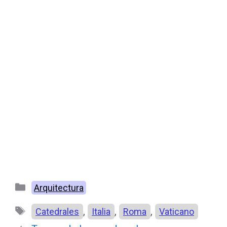
Categorías
Arquitectura
Etiquetas
,
,
,
Catedrales
Italia
Roma
Vaticano