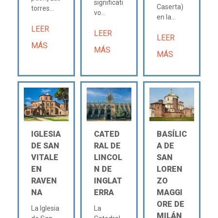
significati
Caserta)
torres...
vo...
en la...
LEER
LEER
LEER
MÁS
MÁS
MÁS
IGLESIA
CATED
BASÍLIC
DE SAN
RAL DE
A DE
VITALE
LINCOL
SAN
EN
N DE
LOREN
RAVEN
INGLAT
ZO
NA
ERRA
MAGGI
ORE DE
La Iglesia
La
MILÁN