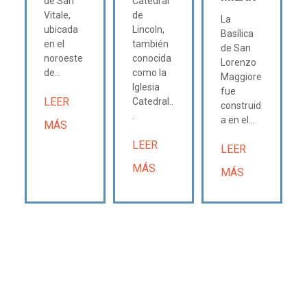
de San
Catedral
Vitale,
de
La
ubicada
Lincoln,
Basílica
en el
también
de San
noroeste
conocida
Lorenzo
de...
como la
Maggiore
Iglesia
fue
LEER
Catedral..
construid
.
a en el...
MÁS
LEER
LEER
MÁS
MÁS