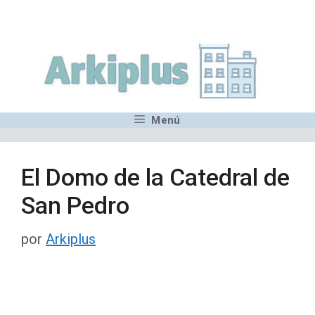
Saltar
,MN,MMN,MN,MN,MN,MN,M
al
contenido
Menú
El Domo de la Catedral de
San Pedro
por
Arkiplus