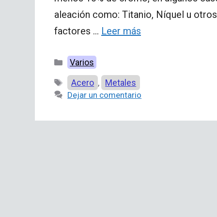
aleación como: Titanio, Níquel u otro
factores …
Leer más
Categorías
Varios
Etiquetas
Acero
Metales
,
Dejar un comentario