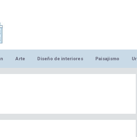
,MN,MMN,MN,MN,MN,MN,M
ón
Arte
Diseño de interiores
Paisajismo
Ur