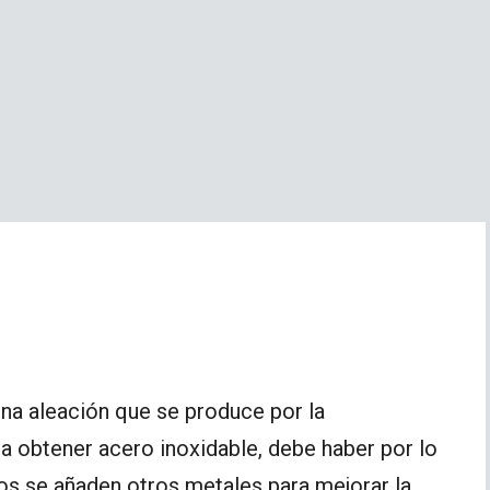
una aleación que se produce por la
a obtener acero inoxidable, debe haber por lo
s se añaden otros metales para mejorar la