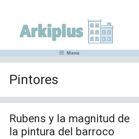
Saltar
,MN,MMN,MN,MN,MN,MN,M
al
contenido
Menú
Pintores
Rubens y la magnitud de
la pintura del barroco