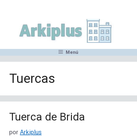
Saltar
,MN,MMN,MN,MN,MN,MN,M
al
contenido
Menú
Tuercas
Tuerca de Brida
por
Arkiplus