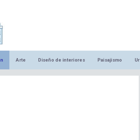
,MN,MMN,MN,MN,MN,MN,M
ón
Arte
Diseño de interiores
Paisajismo
Ur