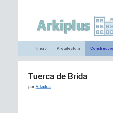
Saltar
al
contenido
Inicio
Arquitectura
Construcci
Tuerca de Brida
por
Arkiplus