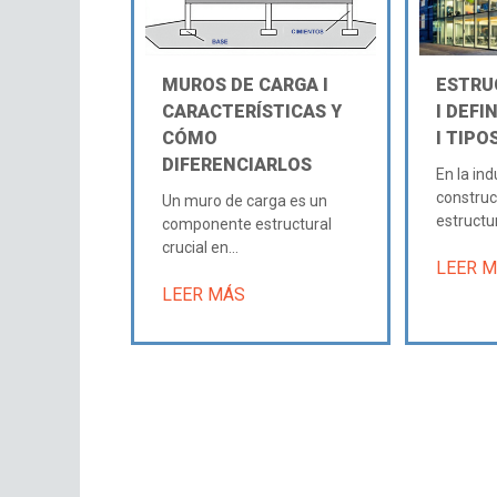
MUROS DE CARGA Ι
ESTRU
CARACTERÍSTICAS Y
Ι DEFI
CÓMO
Ι TIPO
DIFERENCIARLOS
En la ind
constru
Un muro de carga es un
estructura
componente estructural
crucial en...
LEER 
LEER MÁS