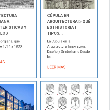
TECTURA
CÚPULA EN
IANA:
ARQUITECTURA ▷ QUÉ
TERÍSTICAS Y
ES Ι HISTORIA Ι
LOS
TIPOS...
eorgiana, que
La Cúpula en la
e 1714 a 1830,
Arquitectura: Innovación,
Diseño y Simbolismo Desde
los...
MÁS
LEER MÁS