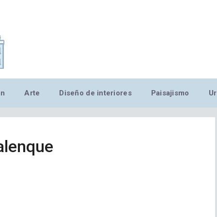
,MN,MMN,MN,MN,MN,MN,M
ón
Arte
Diseño de interiores
Paisajismo
Ur
alenque