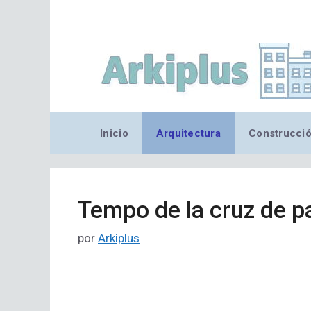
Saltar
al
contenido
Inicio
Arquitectura
Construcci
Tempo de la cruz de p
por
Arkiplus