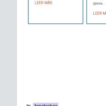
LEER MÁS
iglesia...
LEER 
Categorías
Arquitectura