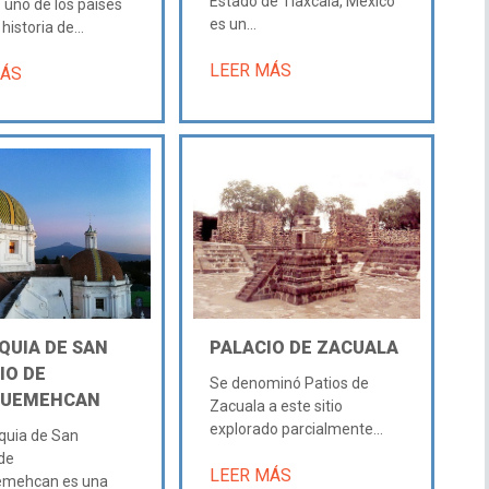
Estado de Tlaxcala, México
 uno de los países
es un...
istoria de...
LEER MÁS
MÁS
QUIA DE SAN
PALACIO DE ZACUALA
IO DE
Se denominó Patios de
QUEMEHCAN
Zacuala a este sitio
explorado parcialmente...
quia de San
 de
LEER MÁS
mehcan es una