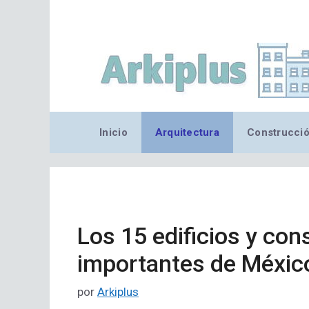
Saltar
al
contenido
Inicio
Arquitectura
Construcci
Los 15 edificios y co
importantes de Méxic
por
Arkiplus