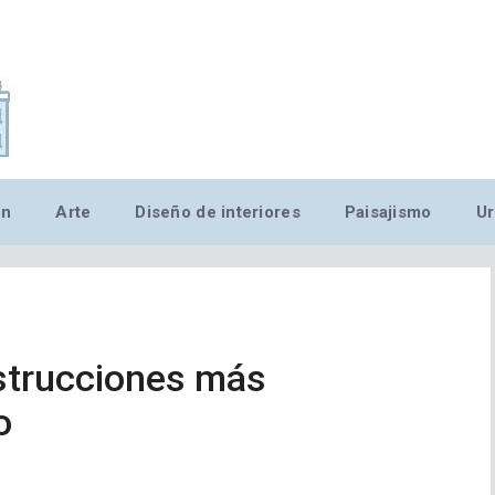
,MN,MMN,MN,MN,MN,MN,M
ón
Arte
Diseño de interiores
Paisajismo
Ur
nstrucciones más
o