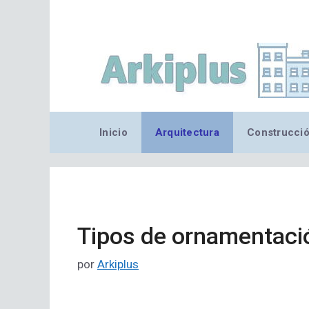
Saltar
al
contenido
Inicio
Arquitectura
Construcci
Tipos de ornamentaci
por
Arkiplus