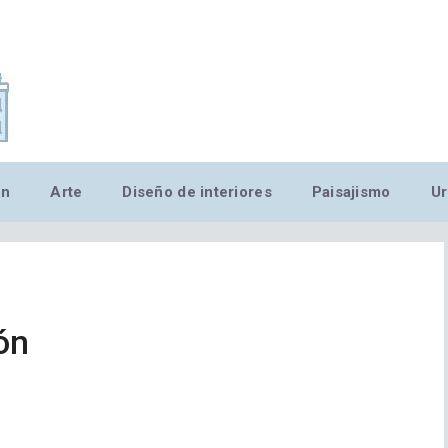
,MN,MMN,MN,MN,MN,MN,M
ón
Arte
Diseño de interiores
Paisajismo
Ur
ón