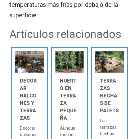
temperaturas más frías por debajo de la
superficie.
Artículos relacionados
DECOR
HUERT
TERRA
AR
O EN
ZAS
BALCO
TERRA
HECHA
NES Y
ZA
S DE
TERRA
PEQUE
PALETS
ZAS
ÑA
Las
terrazas
Decorar
Aunque
hechas
balcones
muchos