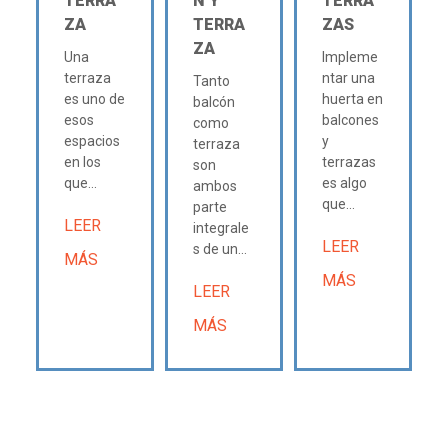
TERRA
N Y
TERRA
ZA
TERRA
ZAS
ZA
Una
Impleme
terraza
ntar una
Tanto
es uno de
huerta en
balcón
esos
balcones
como
espacios
y
terraza
en los
terrazas
son
que...
es algo
ambos
que...
parte
LEER
integrale
LEER
s de un...
MÁS
MÁS
LEER
MÁS