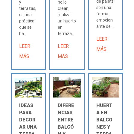
de palets
y
no lo
son una
terrazas,
crean,
forma
es una
realizar
emocion
práctica
un huerto
ante de...
que se
en
ha...
terraza...
LEER
LEER
LEER
MÁS
MÁS
MÁS
IDEAS
DIFERE
HUERT
PARA
NCIAS
A EN
DECOR
ENTRE
BALCO
AR UNA
BALCÓ
NES Y