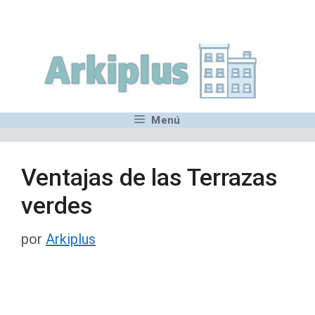
Saltar
,MN,MMN,MN,MN,MN,MN,M
al
contenido
Menú
Ventajas de las Terrazas
verdes
por
Arkiplus