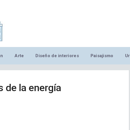
,MN,MMN,MN,MN,MN,MN,M
ón
Arte
Diseño de interiores
Paisajismo
Ur
 de la energía