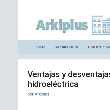
Saltar
al
contenido
Inicio
Arquitectura
Construcci
Ventajas y desventajas
hidroeléctrica
por
Arkiplus