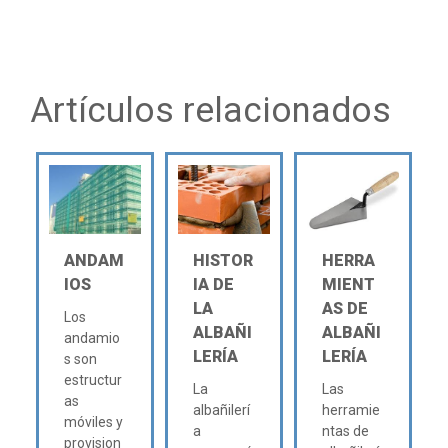
Artículos relacionados
ANDAM
HISTOR
HERRA
IOS
IA DE
MIENT
LA
AS DE
Los
ALBAÑI
ALBAÑI
andamio
LERÍA
LERÍA
s son
estructur
La
Las
as
albañilerí
herramie
móviles y
a
ntas de
provision