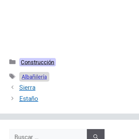
Categorías
Construcción
Etiquetas
Albañilería
Sierra
Estaño
Buscar: