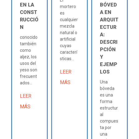
EN LA
BÓVED
mortero
CONST
A EN
es
RUCCIÓ
ARQUIT
cualquier
mezcla
N
ECTUR
natural o
A:
conocido
artificial
DESCRI
también
cuyas
PCIÓN
como
caracterí
Y
aljez, los
sticas...
usos del
EJEMP
yeso son
LEER
LOS
frecuent
MÁS
Una
ados...
bóveda
es una
LEER
forma
MÁS
estructur
al
compues
ta por
una