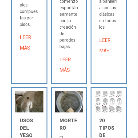
comenzó
albañilerí
ales
espontán
a son las
compues
eamente
clásicas
tas por
con la
en todos
pisos...
creación
los...
de
LEER
LEER
paredes
bajas...
MÁS
MÁS
LEER
MÁS
USOS
MORTE
20
DEL
RO
TIPOS
YESO
DE
El